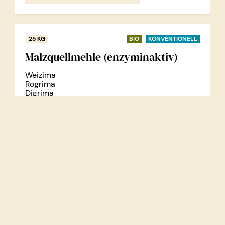
25 KG
BIO
KONVENTIONELL
Malzquellmehle (enzyminaktiv)
Weizima
Rogrima
Digrima
Gerima
Dikarima
MEHR ERFAHREN...
KONTAKT
Erste Raabser Walzmühle